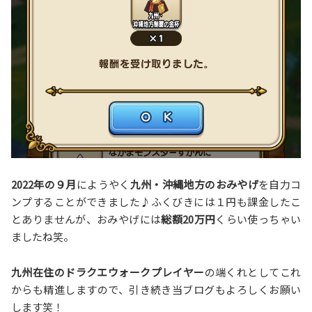
2022年の９月
にようやく
九州・沖縄地方のおみやげ
を自力コ
ンプすることができました♪ふくびきには１円も課金したこ
とありませんが、おみやげには
総額20万円
くらい使っちゃい
ましたね笑。
九州在住のドラクエウォークプレイヤー
の端くれとしてこれ
からも精進しますので、引き続き当ブログもよろしくお願い
します笑！