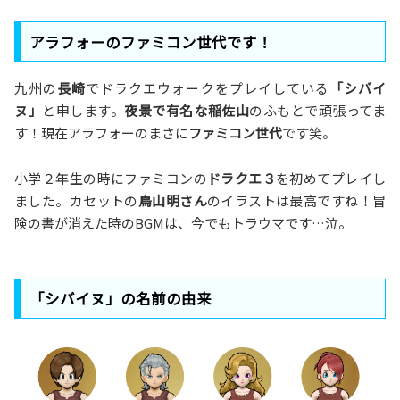
アラフォーのファミコン世代です！
九州の
長崎
でドラクエウォークをプレイしている
「シバイ
ヌ」
と申します。
夜景で有名な稲佐山
のふもとで頑張ってま
す！現在アラフォーのまさに
ファミコン世代
です笑。
小学２年生の時にファミコンの
ドラクエ３
を初めてプレイし
ました。カセットの
鳥山明さん
のイラストは最高ですね！冒
険の書が消えた時のBGMは、今でもトラウマです…泣。
「シバイヌ」の名前の由来