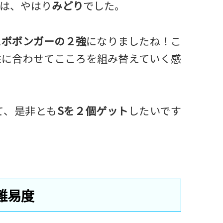
は、やはり
みどり
でした。
とボボンガーの２強
になりましたね！こ
性に合わせてこころを組み替えていく感
て、是非とも
Sを２個ゲット
したいです
難易度