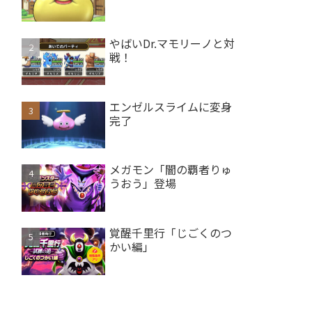
やばいDr.マモリーノと対
戦！
エンゼルスライムに変身
完了
メガモン「闇の覇者りゅ
うおう」登場
覚醒千里行「じごくのつ
かい編」