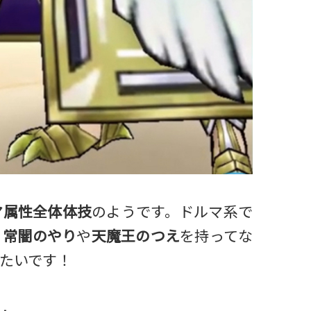
マ属性全体体技
のようです。ドルマ系で
！
常闇のやり
や
天魔王のつえ
を持ってな
たいです！