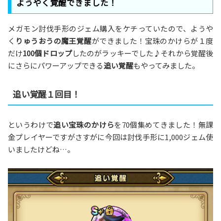
ようやく覚醒できました！
メガモン討伐手形のジェム購入をケチっていたので、ようや
く
りゅうおうの魔王覚醒
ができました！宝珠のかけらが１度
だけ
100個ドロップ
したのがラッキーでした♪それから覚醒後
にさらにパワーアップできる
追い覚醒
もやってみました。
追い覚醒１回目！
というわけで
追い宝珠のかけら
を70個集めてきました！無課
金プレイヤーですがさすがに今回は討伐手形に1,000ジェム使
いましたけどね…。