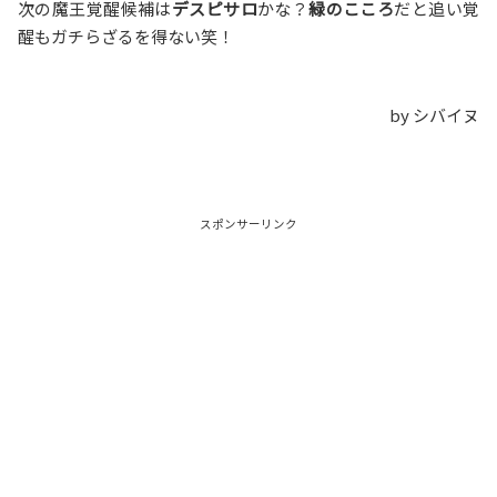
次の魔王覚醒候補は
デスピサロ
かな？
緑のこころ
だと追い覚
醒もガチらざるを得ない笑！
by シバイヌ
スポンサーリンク