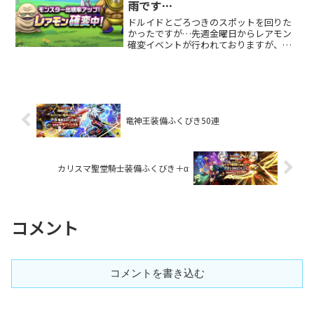
雨です…
ドルイドとごろつきのスポットを回りた
かったですが…先週金曜日からレアモン
確変イベントが行われておりますが、西
日本は大変な豪雨に見舞われておりまし
た…。ただの雨でしたら傘をさしながら
でもウォークできますが、今回は警戒レ
ベル５相当の豪雨でしたの...
竜神王装備ふくびき50連
カリスマ聖堂騎士装備ふくびき＋α
コメント
コメントを書き込む