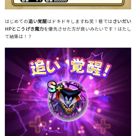
はじめての
追い覚醒
はドキドキしますね笑！巷では
さいだい
HPとこうげき魔力
を優先させた方が良いみたいです！はたし
て結果は！？