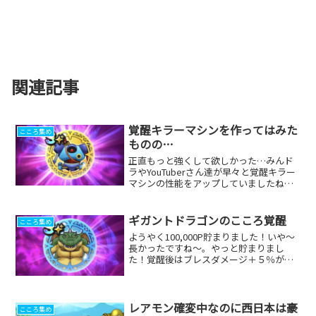
関連記事
覚醒キラーマシンを作ってはみた
こころ集め
ものの…
正直もっと強くして欲しかった…みんド
ラやYouTuberさん達が早々と覚醒キラー
マシンの性能をアップしていましたね。
僕もギリギリで覚醒できましたが、やは
り性能がいまいち！特に残念なのは固有
スキルが無かったことです。マヒャド斬
ギガントドラゴンのこころ覚醒
こころ集め
りや回転斬りの強...
ようやく100,000P貯まりました！いや〜
長かったですね〜。やっと貯まりまし
た！覚醒後はブレスダメージ＋５％がめ
っちゃ強いですね！でも肝心の百獣の暗
黒鞭がないんだよな〜笑。なのでメラ属
性ブレス武器にも期待です！100,000P到
達前のラス...
レアモン確変中なのに西日本は豪
こころ集め