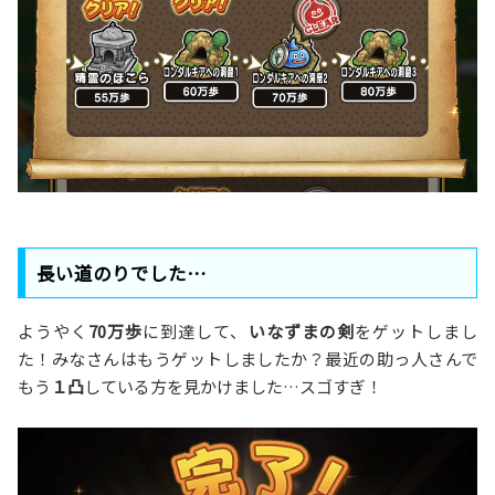
長い道のりでした…
ようやく
70万歩
に到達して、
いなずまの剣
をゲットしまし
た！みなさんはもうゲットしましたか？最近の助っ人さんで
もう
１凸
している方を見かけました…スゴすぎ！