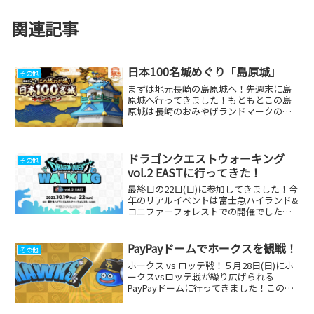
関連記事
日本100名城めぐり「島原城」
その他
まずは地元長崎の島原城へ！先週末に島
原城へ行ってきました！もともとこの島
原城は長崎のおみやげランドマークのひ
とつで「長崎ちゃんぽん」がゲットでき
ます。そして今回からは日本100名城キャ
ンペーンも兼ねることになり、ドラクエ
ウォークプレイヤーな...
ドラゴンクエストウォーキング
その他
vol.2 EASTに行ってきた！
最終日の22日(日)に参加してきました！今
年のリアルイベントは富士急ハイランド&
コニファーフォレストでの開催でした！
長崎からはだいぶ遠いけど、関東まで遊
びに行くいい機会だと思って弾丸ツアー
を計画しました♪前日の土曜日には東京
PayPayドームでホークスを観戦！
その他
都のおみやげめぐ...
ホークス vs ロッテ戦！５月28日(日)にホ
ークスvsロッテ戦が繰り広げられる
PayPayドームに行ってきました！この日
はサンデーホームランキャンペーンで両
チームのホームラン数や得点数に応じて