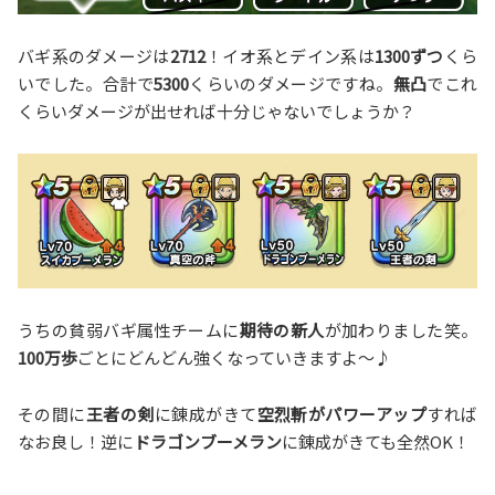
バギ系のダメージは
2712
！イオ系とデイン系は
1300ずつ
くら
いでした。合計で
5300
くらいのダメージですね。
無凸
でこれ
くらいダメージが出せれば十分じゃないでしょうか？
うちの貧弱バギ属性チームに
期待の新人
が加わりました笑。
100万歩
ごとにどんどん強くなっていきますよ〜♪
その間に
王者の剣
に錬成がきて
空烈斬がパワーアップ
すれば
なお良し！逆に
ドラゴンブーメラン
に錬成がきても全然OK！