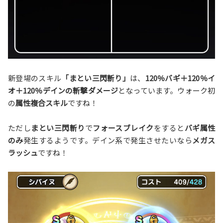
新登場のスキル
「まとい三閃斬り」
は、
120％バギ＋120％イ
オ＋120％デインの斬撃ダメージ
となっています。ウォーク初
の
属性複合スキル
ですね！
ただし
まとい三閃斬り
で
フォースブレイク
をすると
バギ属性
のみ
発生するようです。デイン系で発生させたいなら
メガス
ラッシュ
ですね！