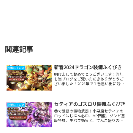
関連記事
新春2024ドラゴン装備ふくびき
装備ふくびき
明けましておめでとうございます！昨年
も当ブログをご覧いただきありがとうご
ざいました！2023年で１番思い出に残っ
ていることといえば、ドラゴンクエスト
ウォーキングvol.2 EASTと東京のおみやげ
めぐりでした♪そしてお正月恒例の新春
2024...
セティアのゴスロリ装備ふくびき
装備ふくびき
巷で話題の置物武器！小悪魔セティアの
ロッドはじぶん必中、MP回復、ゾンビ悪
魔特攻、デバフ効果と、てんこ盛りの性
能で結構話題になってましたね！正直ジ
ェムを使ってまで引かなくてもいいかな