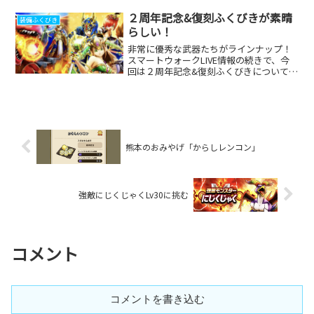
と思うけど、ひとまず配布チケットの20
連分引いていきたいと...
２周年記念&復刻ふくびきが素晴
装備ふくびき
らしい！
非常に優秀な武器たちがラインナップ！
スマートウォークLIVE情報の続きで、今
回は２周年記念&復刻ふくびきについてで
す。いや〜それにしても凄いラインナッ
プですね♪２周年記念武器はドラクエⅤ
の主人公の最強武器「ドラゴンのつえ」
で、復刻では「聖風...
熊本のおみやげ「からしレンコン」
強敵にじくじゃくLv30に挑む
コメント
コメントを書き込む