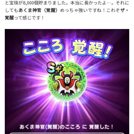
と宝珠が8,000個貯まりました。本当に長かったよ…。それに
しても
あくま神官（覚醒）
めっちゃ強いですね！これぞ
ザ・
覚醒
って感じです！