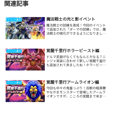
関連記事
魔法戦士の光と影イベント
イベント進行
魔法戦士の試練を達成！今回のイベント
で追加された「ダーマの試練」では、魔
法戦士の強化ができるようになりました
ね！今後は他の職業の強化もあるでしょ
うから、どの職業にどのようなスキルが
追加されるのか今から楽しみです！レン
ジャーのパーティスキルで...
覚醒千里行ホラービースト編
イベント進行
ドルマ武器がなくてもなんとかなる？ニ
ンジャ実装に合わせて新しい覚醒千里行
も追加されて来ましたね！ホラービース
トの覚醒もなかなか強いみたいなので、
ニンジャのレベリングも兼ねてなるべく
早く終わらせたいですね！挑んだ装備と
こころ編成手持ちのドルマ...
覚醒千里行アームライオン編
イベント進行
今回も中々の鬼畜っぷり！百獣の暗黒鞭
やなかまモンスターで登場したアームラ
イオンですが、こころの覚醒まで来まし
たね！だけど今回の出現モンスター達も
中々の鬼畜っぷり！まったくの手加減な
し笑！周回パーティと心の編成もう本当
にくさなぎのけんを引いて...