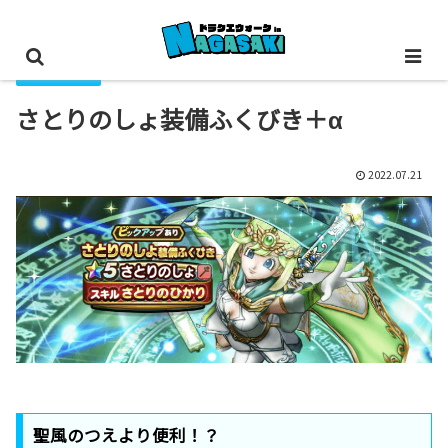
装備ふくびき
さとりのしょ装備ふくびき＋α
2022.07.21
聖風のつえより便利！？