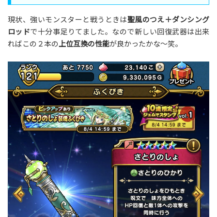
現状、強いモンスターと戦うときは
聖風のつえ＋ダンシング
ロッド
で十分事足りてました。なので新しい回復武器は出来
ればこの２本の
上位互換の性能
が良かったかな～笑。