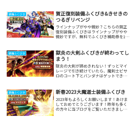
賀正復刻装備ふくびき&きせきの
装備ふくびき
つるぎリベンジ
ラインナップがやや微妙？こちらの賀正
復刻装備ふくびきはラインナップがやや
微妙ですが、無料でふくびき補助券を100
枚ゲットできますので、ありがたく引い
ていきたいと思います！どうせならこの
天魔王のつえが欲しいです！ドルマ属性
獄炎の大剣ふくびきが終わってし
装備ふくびき
の敵全体呪文は貴重で...
まう！
獄炎の大剣が諦めきれない！ずっとマイ
レージで引き続けていたら、魔剣士ピサ
ロのコート下とバンダナはゲットできま
した！でもやっぱり獄炎の大剣が諦めき
れないです！こうなったらもうジェムを
投入するしかない！正直ドラクエの日ま
新春2023大魔道士装備ふくびき
装備ふくびき
で貯めておきたかったけど...
2023年もよろしくお願いします！あけま
しておめでとうございます！昨年も多く
の方々に当ブログをご覧いただきまし
た。今年もマイペースに続けていきます
ので、またお暇な時にでもご覧ください
笑！今年の新春ふくびきはメドローアが
来ましたね！大晦日のス...