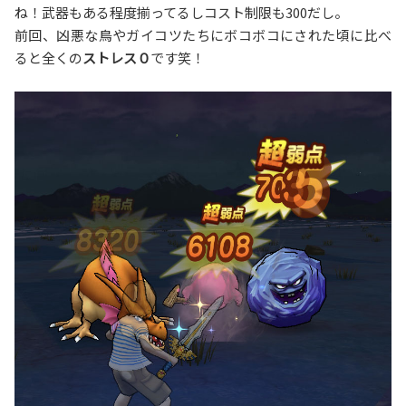
ね！武器もある程度揃ってるしコスト制限も300だし。
前回、凶悪な鳥やガイコツたちにボコボコにされた頃に比べ
ると全くの
ストレス０
です笑！