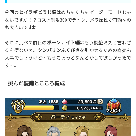
今回の
ヒイラギどうじ編
はめちゃくちゃ
イージーモード
じゃ
ないですか！？コスト制限300でデイン、メラ属性が有効なの
も大きいですね！
それに比べて前回の
ボーンナイト編
はもう調整ミスと言わざ
るを得ない笑。
タンバリンふくびき
を引かせるための商売も
大事でしょうけど…もうちょっとなんとかして欲しかったで
す…。
挑んだ装備とこころ編成