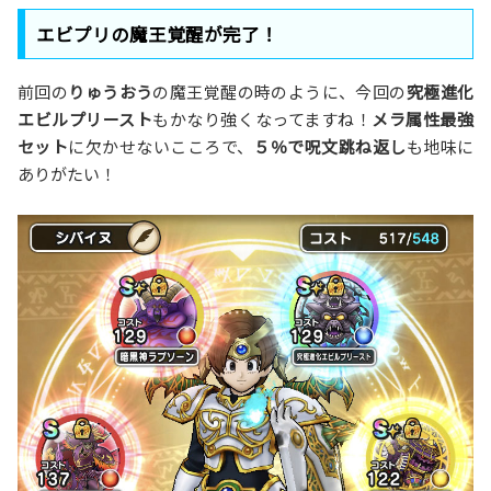
エビプリの魔王覚醒が完了！
前回の
りゅうおう
の魔王覚醒の時のように、今回の
究極進化
エビルプリースト
もかなり強くなってますね！
メラ属性最強
セット
に欠かせないこころで、
５％で呪文跳ね返し
も地味に
ありがたい！