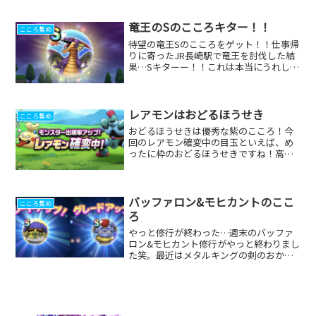
竜王のSのこころキター！！
こころ集め
待望の竜王Sのこころをゲット！！仕事帰
りに寄ったJR長崎駅で竜王を討伐した結
果…Sキターー！！これは本当にうれしか
ったですねー！パーティーはほぼ壊滅状
態ですが笑。竜王が降臨してからまだ４
日目くらいですが、早くもS１個目をゲッ
トできました！欲...
レアモンはおどるほうせき
こころ集め
おどるほうせきは優秀な紫のこころ！今
回のレアモン確変中の目玉といえば、め
ったに枠のおどるほうせきですね！高い
ステータスに、じゅもんダメージ＋
10%、イオ属性じゅもんダメージ＋
10%、メダパニのスキルも良いですね！
今ちょうど賢者のレベル上げに...
バッファロン&モヒカントのここ
こころ集め
ろ
やっと修行が終わった…週末のバッファ
ロン&モヒカント修行がやっと終わりまし
た笑。最近はメタルキングの剣のおかげ
でだいぶ楽になりましたよね♪でもエン
カウント自体が無さすぎて、やっと現れ
たと思ったらドロップせず…の繰り返し
でした笑。ばくれつけん...