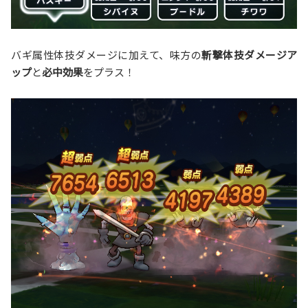
バギ属性体技ダメージに加えて、味方の
斬撃体技ダメージア
ップ
と
必中効果
をプラス！