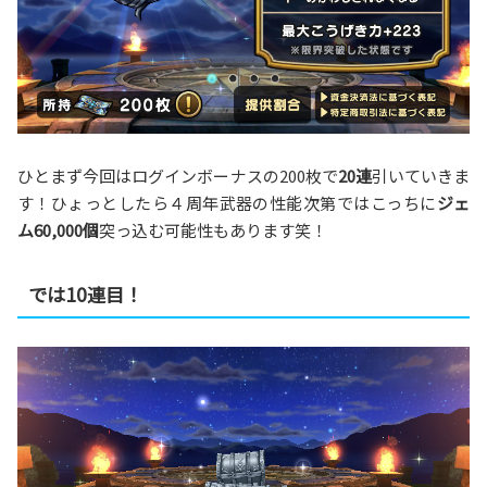
ひとまず今回はログインボーナスの200枚で
20連
引いていきま
す！ひょっとしたら４周年武器の性能次第ではこっちに
ジェ
ム60,000個
突っ込む可能性もあります笑！
では10連目！