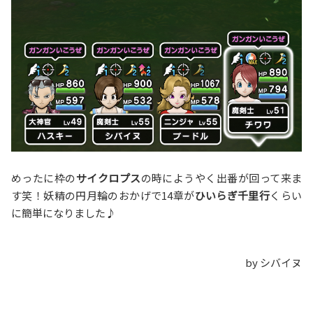
めったに枠の
サイクロプス
の時にようやく出番が回って来ま
す笑！妖精の円月輪のおかげで14章が
ひいらぎ千里行
くらい
に簡単になりました♪
by シバイヌ