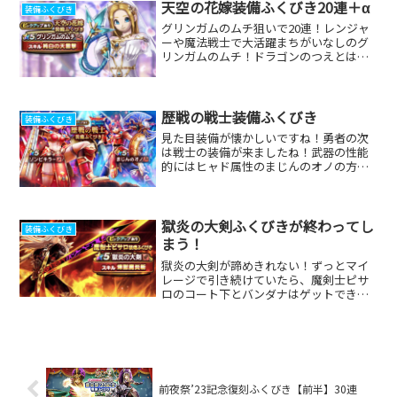
天空の花嫁装備ふくびき20連＋α
装備ふくびき
グリンガムのムチ狙いで20連！レンジャ
ーや魔法戦士で大活躍まちがいなしのグ
リンガムのムチ！ドラゴンのつえとはま
た違った魅力がありますね。汎用性抜群
なので是非ともゲットしたいです！デイ
ン属性単体の純白の天雷撃もめっちゃ強
いですが、個人的にはバ...
歴戦の戦士装備ふくびき
装備ふくびき
見た目装備が懐かしいですね！勇者の次
は戦士の装備が来ましたね！武器の性能
的にはヒャド属性のまじんのオノの方が
欲しいかな〜。ただ今のところマイレー
ジは全て勇者装備につぎこんでいるの
で、こっちは配布分の20連だけ引いてみ
ました！まずは10連目！...
獄炎の大剣ふくびきが終わってし
装備ふくびき
まう！
獄炎の大剣が諦めきれない！ずっとマイ
レージで引き続けていたら、魔剣士ピサ
ロのコート下とバンダナはゲットできま
した！でもやっぱり獄炎の大剣が諦めき
れないです！こうなったらもうジェムを
投入するしかない！正直ドラクエの日ま
で貯めておきたかったけど...
前夜祭’23記念復刻ふくびき【前半】30連